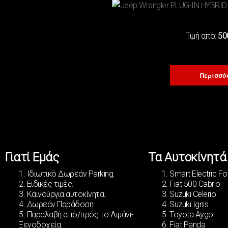
4Χ4
(3)
CABRIO
(1)
SUV
(4)
Τιμή από:
50
FAMILY
(0)
ELECTRIC
(1)
Περισσό
ΚΥΒΙΚΆ
ΚΙΝΗΤΉΡΑ
(1)
1300cc
Γιατί Εμάς
Τα Αυτοκίνητά
(1)
1400cc
1. Ιδιωτικό Δωρεάν Parking.
1. Smart Electric F
(1)
2000cc
2. Ειδικές τιμές.
2. Fiat 500 Cabrio
3. Καινούργια αυτοκίνητα.
3. Suzuki Celerio
4. Δωρεάν Παράδοση.
4. Suzuki Ignis
5. Παραλαβή από/πρός το Λιμάνι-
5. Toyota Aygo
ΣΑΣΜΆΝ
Ξενοδοχεία.
6. Fiat Panda