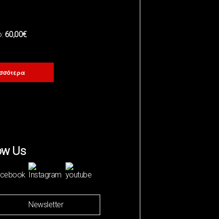
ό:
60,00€
σσότερα
ow Us
Newsletter