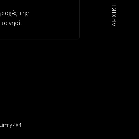
ΑΡΧΙΚΗ
ριοχές της
το νησί.
 Jimny 4Χ4