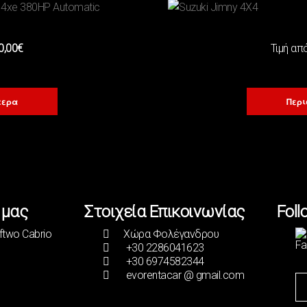
0,00€
Τιμή απ
τερα
Περι
 μας
Στοιχεία Επικοινωνίας
Foll
oftwo Cabrio
Χώρα Φολέγανδρου
+30 2286041623
+30 6974582344
evorentacar @ gmail.com