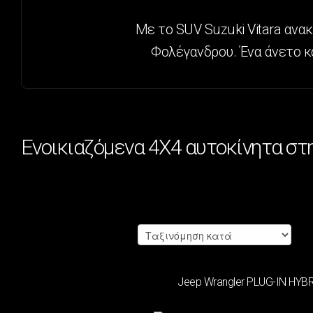
Με το SUV Suzuki Vitara αν
Φολέγανδρου. Ένα άνετο κα
Ενοικιαζόμενα 4Χ4 αυτοκίνητα στ
Φίλτρα
ΚΑΤΗΓΟΡΊΑ
MINI
(4)
Jeep Wrangler PLUG-IN HYB
COMPACT
(5)