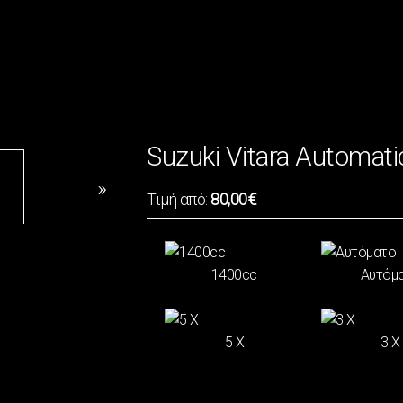
Suzuki Vitara Automat
Τιμή από:
80,00€
1400cc
Αυτόμ
5 X
3 Χ